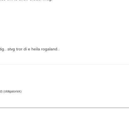
g.. stvg tror di e heila rogaland..
d) (obligatorisk)