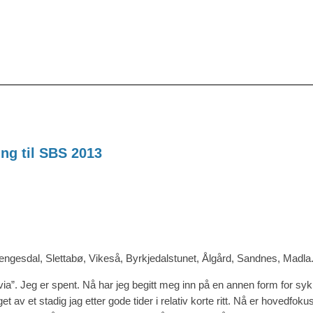
ing til SBS 2013
engesdal, Slettabø, Vikeså, Byrkjedalstunet, Ålgård, Sandnes, Madla
via”. Jeg er spent. Nå har jeg begitt meg inn på en annen form for syk
et av et stadig jag etter gode tider i relativ korte ritt. Nå er hovedfokus 