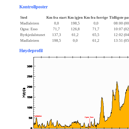
Kontrollposter
Sted
Km fra start
Km igjen
Km fra forrige
Tidligste pa
Madlaleiren
0,0
198,5
0,0
08:00 (00
Ogna: Esso
71,7
126,8
71,7
10:07 (02
Byrkjedalstunet
137,3
61,2
65,5
12:02 (04
Madlaleiren
198,5
0,0
61,2
13:51 (05
Høydeprofil