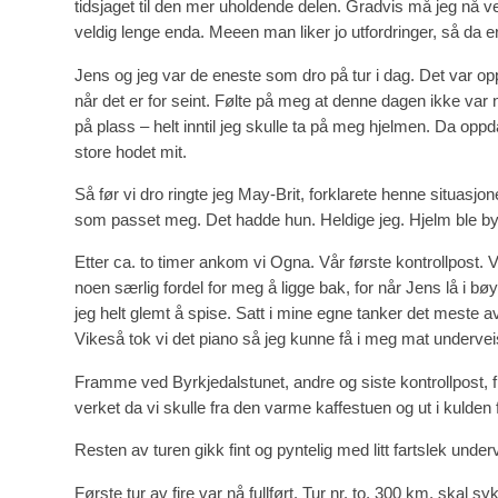
tidsjaget til den mer uholdende delen. Gradvis må jeg nå v
veldig lenge enda. Meeen man liker jo utfordringer, så da 
Jens og jeg var de eneste som dro på tur i dag. Det var o
når det er for seint. Følte på meg at denne dagen ikke var 
på plass – helt inntil jeg skulle ta på meg hjelmen. Da oppd
store hodet mit.
Så før vi dro ringte jeg May-Brit, forklarete henne situasj
som passet meg. Det hadde hun. Heldige jeg. Hjelm ble byt
Etter ca. to timer ankom vi Ogna. Vår første kontrollpost. 
noen særlig fordel for meg å ligge bak, for når Jens lå i bø
jeg helt glemt å spise. Satt i mine egne tanker det meste a
Vikeså tok vi det piano så jeg kunne få i meg mat undervei
Framme ved Byrkjedalstunet, andre og siste kontrollpost, fi
verket da vi skulle fra den varme kaffestuen og ut i kulden
Resten av turen gikk fint og pyntelig med litt fartslek under
Første tur av fire var nå fullført. Tur nr. to, 300 km, skal 