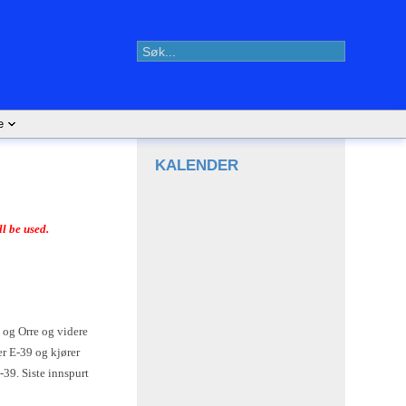
e
KALENDER
ll be used.
a og Orre og videre
er E-39 og kjører
-39. Siste innspurt