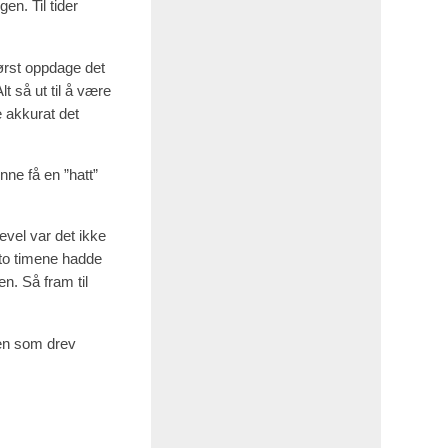
n. Til tider
ørst oppdage det
t så ut til å være
e akkurat det
nne få en ”hatt”
evel var det ikke
e to timene hadde
n. Så fram til
ten som drev