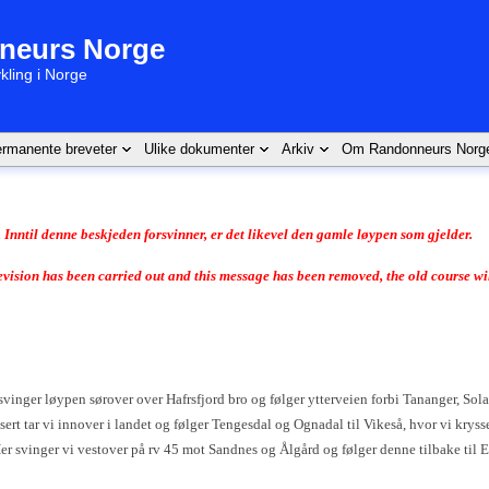
neurs Norge
kling i Norge
rmanente breveter
Ulike dokumenter
Arkiv
Om Randonneurs Norg
Inntil denne beskjeden forsvinner, er det likevel den gamle løypen som gjelder.
 revision has been carried out and this message has been removed, the old course wi
r svinger løypen sørover over Hafrsfjord bro og følger ytterveien forbi Tananger, Sol
sert tar vi innover i landet og følger Tengesdal og Ognadal til Vikeså, hvor vi kryss
r svinger vi vestover på rv 45 mot Sandnes og Ålgård og følger denne tilbake til E