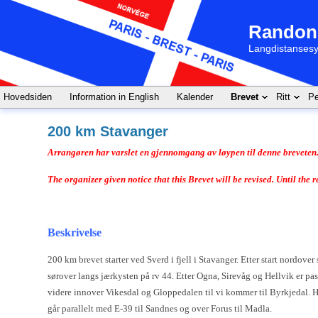
Randon
Langdistansesy
Hovedsiden
Information in English
Kalender
Brevet
Ritt
Pe
200 km Stavanger
Arrangøren har varslet en gjennomgang av løypen til denne breveten. 
The organizer given notice that this Brevet will be revised. Until the
Beskrivelse
200 km brevet starter ved Sverd i fjell i Stavanger. Etter start nordove
sørover langs jærkysten på rv 44. Etter Ogna, Sirevåg og Hellvik er pas
videre innover Vikesdal og Gloppedalen til vi kommer til Byrkjedal. He
går parallelt med E-39 til Sandnes og over Forus til Madla.