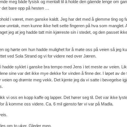
ende meg både fysisk og mentalt til å holde den gående lenge om gange
er det bare opp på hesten …
pphold i været, men ganske kaldt. Jeg har det med å glemme ting og f
noe unntak, men kunne ikke helt sette fingeren på hva som manglet. Al
aget jeg at jeg hadde tatt min kjæreste sin i stedet, og den passet ikk
onen og hørte om hun hadde mulighet for å møte oss på veien så jeg ku
tet ved Sola Strand og vi for videre ned over Jæren.
Vi hadde syklet i ganske bra tempo med Jens i tet meste av veien. Lik
ylene sine var det ikke mye dekke for vinden å finne der. I løpet av d
v veien og drømte meg vekk. Det kjente jeg da vi satte i bevegelse igje
s.
kk vi oss en kopp kaffe og lapper. Det hører seg til. Det var ikke lys
 for å komme oss videre. Ca. 6 mil gjensto før vi var på Madla.
veis.
sykles om to uker. Gleder meg.