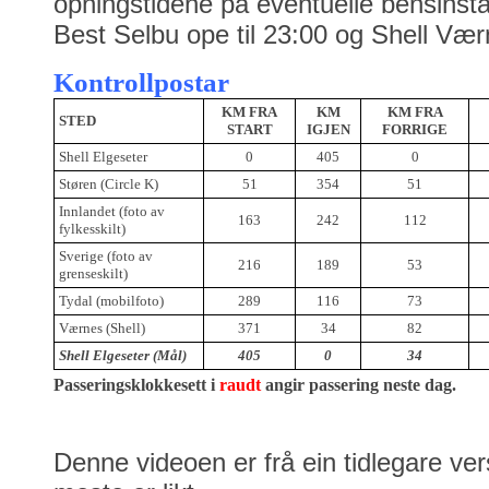
opningstidene på eventuelle bensinst
Best Selbu ope til 23:00 og Shell Værn
Kontrollpostar
KM FRA
KM
KM FRA
STED
START
IGJEN
FORRIGE
Shell Elgeseter
0
405
0
Støren (Circle K)
51
354
51
Innlandet (foto av
163
242
112
fylkesskilt)
Sverige (foto av
216
189
53
grenseskilt)
Tydal (mobilfoto)
289
116
73
Værnes (Shell)
371
34
82
Shell Elgeseter (Mål)
405
0
34
Passeringsklokkesett i
raudt
angir passering neste dag.
Denne videoen er frå ein tidlegare ver