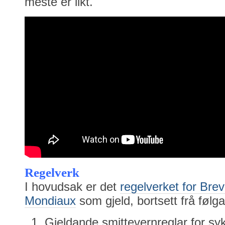
meste er likt.
Regelverk
I hovudsak er det
regelverket for Br
Mondiaux
som gjeld, bortsett frå følg
Gjeldande smittevernreglar for syk