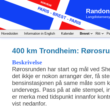
Randon
Langdistansesy
Hovedsiden
Information in English
Kalender
Brevet
Ritt
Pe
400 km Trondheim: Rørosr
Beskrivelse
Rørosrunden har start og mål ved She
det ikkje er nokon arrangør der, få st
bensinstasjonen på same måte som k
undervegs. Pass på at alle stempel, in
er merka med tidspunkt innanfor kont
vist nedanfor.