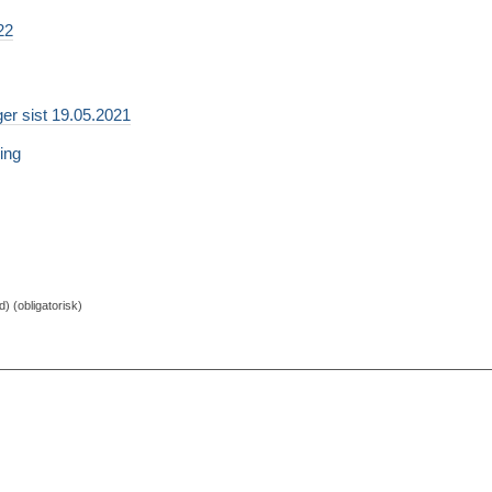
22
er sist 19.05.2021
ing
d) (obligatorisk)