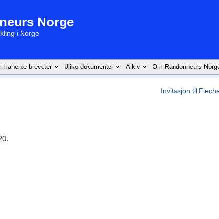
neurs Norge
kling i Norge
rmanente breveter
Ulike dokumenter
Arkiv
Om Randonneurs Norg
Invitasjon til Flec
20.