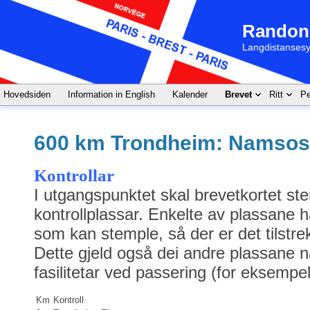
Randon
Langdistansesy
Hovedsiden
Information in English
Kalender
Brevet
Ritt
Pe
600 km Trondheim: Namso
Kontrollar
I utgangspunktet skal brevetkortet st
kontrollplassar. Enkelte av plassane ha
som kan stemple, så der er det tilstr
Dette gjeld også dei andre plassane nå
fasilitetar ved passering (for eksempe
Km
Kontroll