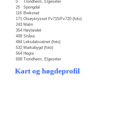
0
Trondheim, Elgeseter
25
Spongdal
116
Brekstad
171
Olsøykrysset Fv715/Fv720 (foto)
243
Malm
354
Høylandet
408
Snåsa
484
Leksdalsvatnet (foto)
532
Markabygd (foto)
564
Hegra
608
Trondheim, Elgeseter
Kart og høgdeprofil