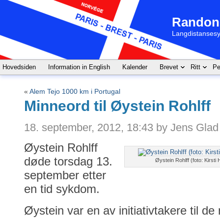
Randon
Langdistansesy
Hovedsiden
Information in English
Kalender
Brevet
Ritt
Pe
«
Alem Tejo 1000 km i Portugal
Minneord til Øystein Rohlff
18. september, 2012, 18:43 by Jens Gla
Øystein Rohlff
døde torsdag 13.
Øystein Rohlff (foto: Kirs
september etter
en tid sykdom.
Øystein var en av initiativtakere til d