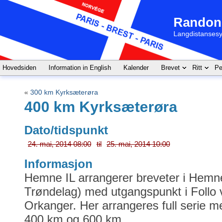
Randon
Langdistansesy
Hovedsiden
Information in English
Kalender
Brevet
Ritt
Pe
«
300 km Kyrksæterøra
400 km Kyrksæterøra
Dato/tidspunkt
24. mai, 2014 08:00
til
25. mai, 2014 10:00
Informasjon
Hemne IL arrangerer breveter i Hemn
Trøndelag) med utgangspunkt i Follo 
Orkanger. Her arrangeres full serie 
400 km og 600 km.