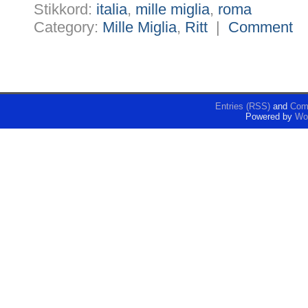
Stikkord:
italia
,
mille miglia
,
roma
Category:
Mille Miglia
,
Ritt
|
Comment
Entries (RSS)
and
Com
Powered by
Wo