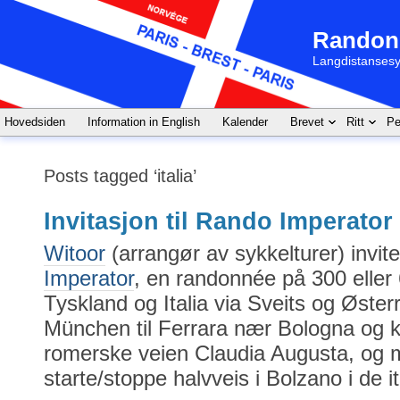
Randon
Langdistansesy
Hovedsiden
Information in English
Kalender
Brevet
Ritt
Pe
Posts tagged ‘italia’
Invitasjon til Rando Imperator
Witoor
(arrangør av sykkelturer) inviter
Imperator
, en randonnée på 300 elle
Tyskland og Italia via Sveits og Øster
München til Ferrara nær Bologna og 
romerske veien Claudia Augusta, og
starte/stoppe halvveis i Bolzano i de i