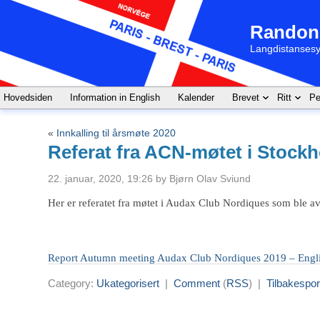
Randon
Langdistansesy
Hovedsiden
Information in English
Kalender
Brevet
Ritt
Pe
«
Innkalling til årsmøte 2020
Referat fra ACN-møtet i Stock
22. januar, 2020, 19:26 by Bjørn Olav Sviund
Her er referatet fra møtet i Audax Club Nordiques som ble 
Report Autumn meeting Audax Club Nordiques 2019 – Engli
Category:
Ukategorisert
|
Comment
(
RSS
) |
Tilbakespor