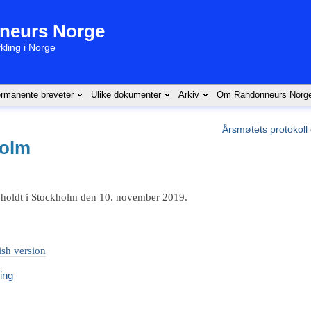
neurs Norge
kling i Norge
rmanente breveter
Ulike dokumenter
Arkiv
Om Randonneurs Norg
Årsmøtets protokoll
holm
avholdt i Stockholm den 10. november 2019.
sh version
ing