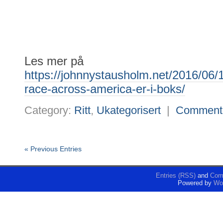
Les mer på
https://johnnystausholm.net/2016/06/12/
race-across-america-er-i-boks/
Category:
Ritt
,
Ukategorisert
|
Comment
« Previous Entries
Entries (RSS)
and
Com
Powered by
Wo