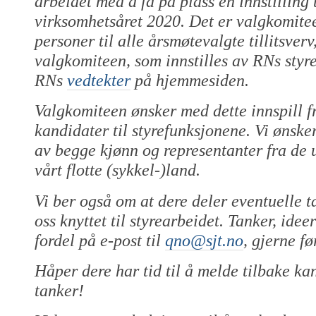
arbeidet med å få på plass en innstilling 
virksomhetsåret 2020. Det er valgkomitee
personer til alle årsmøtevalgte tillitsver
valgkomiteen, som innstilles av RNs styre
RNs
vedtekter
på hjemmesiden.
Valgkomiteen ønsker med dette innspill
kandidater til styrefunksjonene. Vi ønske
av begge kjønn og representanter fra de 
vårt flotte (sykkel-)land.
Vi ber også om at dere deler eventuelle 
oss knyttet til styrearbeidet. Tanker, ide
fordel på e-post til
qno@sjt.no
, gjerne f
Håper dere har tid til å melde tilbake ka
tanker!