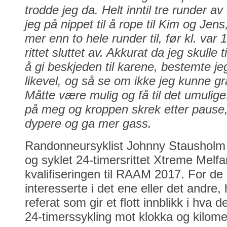
trodde jeg da. Helt inntil tre runder av
jeg på nippet til å rope til Kim og Jens
mer enn to hele runder til, før kl. var 
rittet sluttet av. Akkurat da jeg skulle
å gi beskjeden til karene, bestemte jeg
likevel, og så se om ikke jeg kunne g
Måtte være mulig og få til det umulig
på meg og kroppen skrek etter pause,
dypere og ga mer gass.
Randonneursyklist Johnny Stausholm
og syklet 24-timersrittet Xtreme Melf
kvalifiseringen til RAAM 2017. For d
interesserte i det ene eller det andre,
referat som gir et flott innblikk i hva 
24-timerssykling mot klokka og kilomet