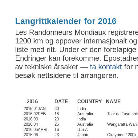
Langrittkalender for 2016
Les Randonneurs Mondiaux registrerer 
1200 km og oppover internasjonalt og
liste med ritt. Under er den foreløpige 
Endringer kan forekomme. Epostadres
av tekniske årsaker —
ta kontakt
for 
besøk nettsidene til arrangøren.
2016
DATE
COUNTRY
NAME
2016,01
JAN
30
India
2016,02
FEB
18
Australia
Tour de Tasmani
2016,03
20
India
2016,04
25
Australia
Wangaratta Wahi
2016,05
APRIL
16
U S A
2016,06
23
Japan
Okayama 1200k