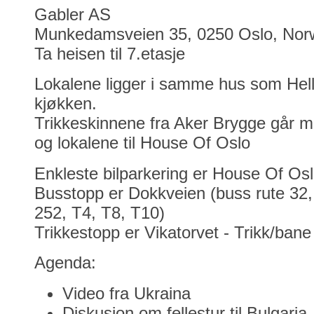
Gabler AS
Munkedamsveien 35, 0250 Oslo, Nor
Ta heisen til 7.etasje
Lokalene ligger i samme hus som He
kjøkken.
Trikkeskinnene fra Aker Brygge går m
og lokalene til House Of Oslo
Enkleste bilparkering er House Of Osl
Busstopp er Dokkveien (buss rute 32,
252, T4, T8, T10)
Trikkestopp er Vikatorvet - Trikk/bane
Agenda:
Video fra Ukraina
Diskusjon om fellestur til Bulgaria,