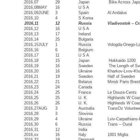
2016,07
29
Japan
Bike Across Jap
2016,08
MAY
16
U S A
2016,09
JUNE
3
Spain
Al Andalus
2016,10
4
S Korea
2016,11
12
Russia
Vladivostok – C
2016,12
16
U S A
2016,13
17
Ireland
2016,14
25
Bulgaria
2016,15
JULY
1
Russia
Vologda-Onego-L
2016,16
6
Belgium
2016,17
11
U S A
2016,18
15
Japan
Hokkaido 1200
2016,19
16
Sweden
The Length of S
2016,20
16
Ukraine
Kharkov-Lvov-Kh
2016,21
19
Sweden
Half of Sweden
2016,22
21
Belarus
Minsk Paris Bres
2016,23
24
Canada
2016,24
25
France
Le Douze-Cents
2016,25
25
U. K.
Highlands W Coas
2016,26
26
U. K.
Highlands W Coas
2016,27
AUG
3
Australia
TransOz Voluntee
2016,28
3
Slovinia
2016,29
4
Ukraine
Lviv-Carpathians-
2016,30
6
Russia
Trans – Oural
2016,31
12
India
2016,xx
16
Italy
1001 Miglia
2016,32
19
Denmark