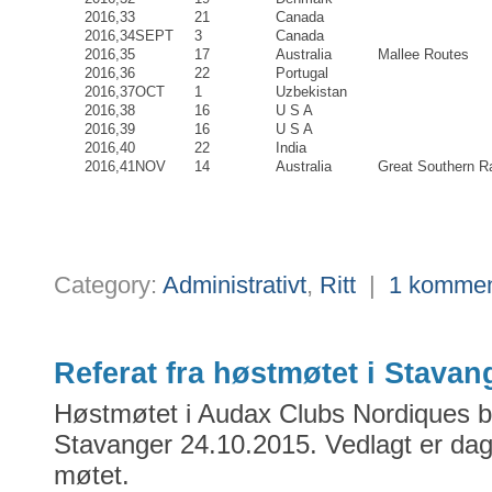
2016,33
21
Canada
2016,34
SEPT
3
Canada
2016,35
17
Australia
Mallee Routes
2016,36
22
Portugal
2016,37
OCT
1
Uzbekistan
2016,38
16
U S A
2016,39
16
U S A
2016,40
22
India
2016,41
NOV
14
Australia
Great Southern 
Category:
Administrativt
,
Ritt
|
1 kommen
Referat fra høstmøtet i Stavan
Høstmøtet i Audax Clubs Nordiques bl
Stavanger 24.10.2015. Vedlagt er dag
møtet.